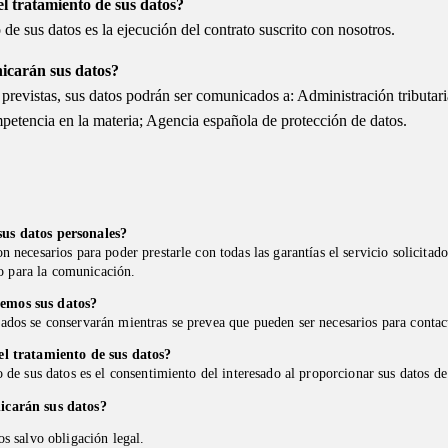
el tratamiento de sus datos?
 de sus datos es la ejecución del contrato suscrito con nosotros.
Zonas de Reparto
nicarán sus datos?
 previstas, sus datos podrán ser comunicados a: Administración tributari
etencia en la materia; Agencia española de protección de datos.
us datos personales?
n necesarios para poder prestarle con todas las garantías el servicio solicitado
to para la comunicación.
uda? Contacta con nosotros
Síguenos en las re
emos sus datos?
689170081
ados se conservarán mientras se prevea que pueden ser necesarios para contac
el tratamiento de sus datos?
o de sus datos es el consentimiento del interesado al proporcionar sus datos de
icarán sus datos?
os salvo obligación legal.