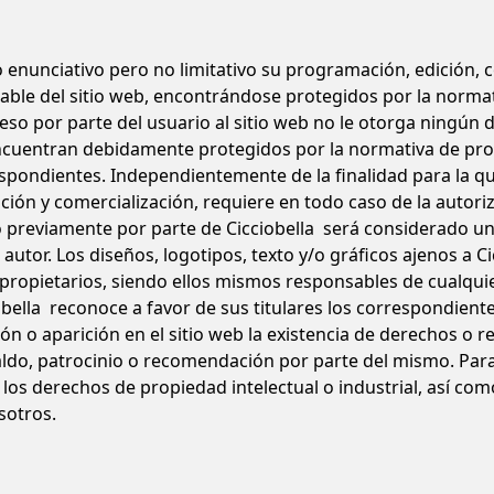
lo enunciativo pero no limitativo su programación, edición, 
able del sitio web, encontrándose protegidos por la normat
acceso por parte del usuario al sitio web no le otorga ningú
ncuentran debidamente protegidos por la normativa de propi
respondientes. Independientemente de la finalidad para la q
bución y comercialización, requiere en todo caso de la autori
do previamente por parte de Cicciobella será considerado u
l autor. Los diseños, logotipos, texto y/o gráficos ajenos a 
 propietarios, siendo ellos mismos responsables de cualqui
obella reconoce a favor de sus titulares los correspondient
ón o aparición en el sitio web la existencia de derechos o r
o, patrocinio o recomendación por parte del mismo. Para 
los derechos de propiedad intelectual o industrial, así co
sotros.